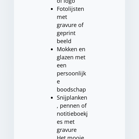
of logo
Fotolijsten
met
gravure of
geprint
beeld
Mokken en
glazen met
een
persoonlijk
e
boodschap
Snijplanken
, pennen of
notitieboekj
es met
gravure
Het mooie