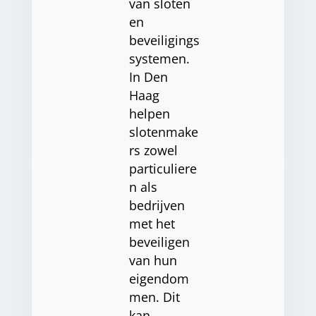
van sloten
en
beveiligings
systemen.
In Den
Haag
helpen
slotenmake
rs zowel
particuliere
n als
bedrijven
met het
beveiligen
van hun
eigendom
men. Dit
kan