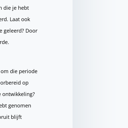
n die je hebt
erd. Laat ook
je geleerd? Door
rde.
k om die periode
voorbereid op
e ontwikkeling?
 hebt genomen
uit blijft