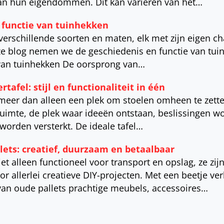
van hun eigendommen. Dit kan variëren van het…
 functie van tuinhekken
verschillende soorten en maten, elk met zijn eigen c
deze blog nemen we de geschiedenis en functie van tui
van tuinhekken De oorsprong van…
tafel: stijl en functionaliteit in één
 meer dan alleen een plek om stoelen omheen te zetten
rruimte, de plek waar ideeën ontstaan, beslissingen
orden versterkt. De ideale tafel…
lets: creatief, duurzaam en betaalbaar
iet alleen functioneel voor transport en opslag, ze zij
or allerlei creatieve DIY-projecten. Met een beetje ve
van oude pallets prachtige meubels, accessoires…