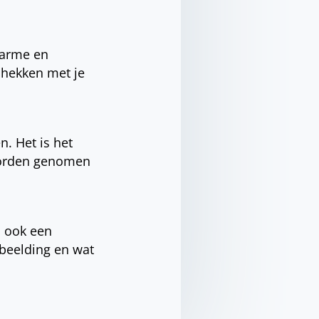
harme en
nhekken met je
. Het is het
 worden genomen
n ook een
rbeelding en wat