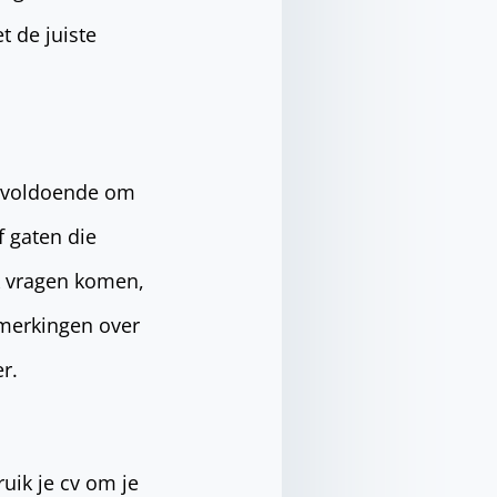
t de juiste
is voldoende om
f gaten die
k vragen komen,
pmerkingen over
r.
uik je cv om je