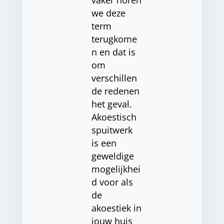
vaker horen
we deze
term
terugkome
n en dat is
om
verschillen
de redenen
het geval.
Akoestisch
spuitwerk
is een
geweldige
mogelijkhei
d voor als
de
akoestiek in
jouw huis