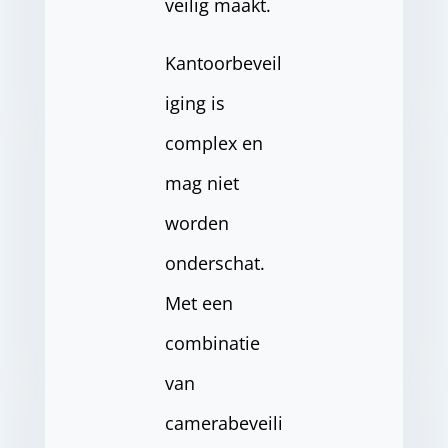
veilig maakt.
Kantoorbeveil
iging is
complex en
mag niet
worden
onderschat.
Met een
combinatie
van
camerabeveili