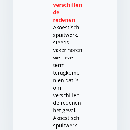
verschillen
de
redenen
Akoestisch
spuitwerk,
steeds
vaker horen
we deze
term
terugkome
n en dat is
om
verschillen
de redenen
het geval.
Akoestisch
spuitwerk