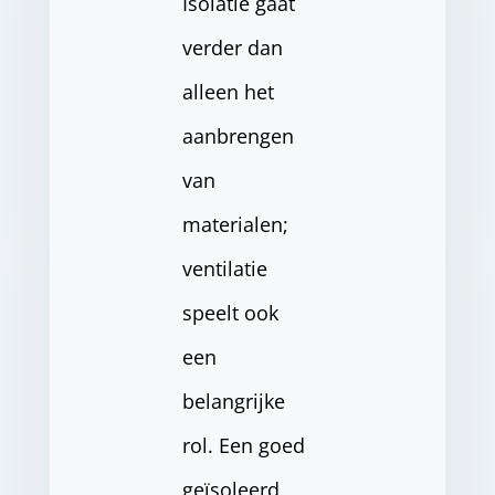
Isolatie gaat
verder dan
alleen het
aanbrengen
van
materialen;
ventilatie
speelt ook
een
belangrijke
rol. Een goed
geïsoleerd