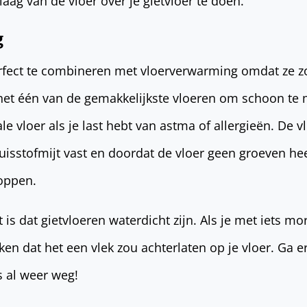
aag van de vloer over je gietvloer te doen.
g
perfect te combineren met vloerverwarming omdat ze 
 het één van de gemakkelijkste vloeren om schoon te
ale vloer als je last hebt van astma of allergieën. De 
uisstofmijt vast en doordat de vloer geen groeven heef
toppen.
is dat gietvloeren waterdicht zijn. Als je met iets mors
en dat het een vlek zou achterlaten op je vloer. Ga e
s al weer weg!