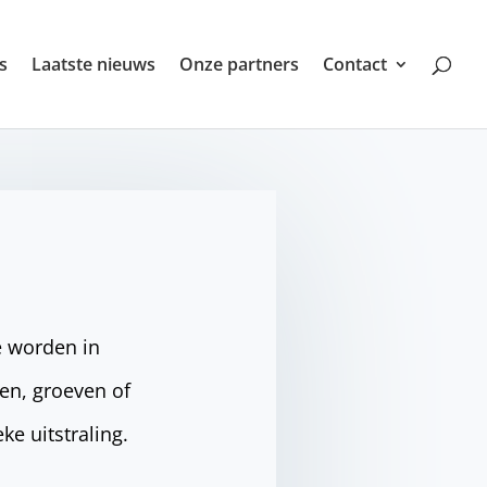
s
Laatste nieuws
Onze partners
Contact
Ze worden in
en, groeven of
eke uitstraling.