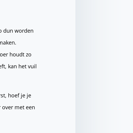
zo dun worden
 maken.
vloer houdt zo
t, kan het vuil
t, hoef je je
r over met een