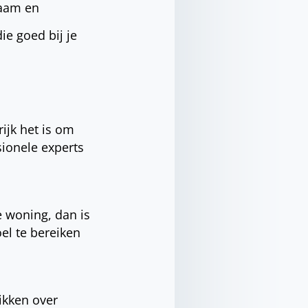
zaam en
die goed bij je
ijk het is om
ionele experts
e woning, dan is
oel te bereiken
hikken over